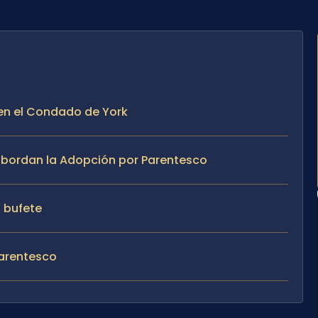
 en el Condado de York
e abordan la Adopción por Parentesco
l bufete
Parentesco