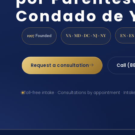
Condado de 
1997
VA · MD · DC · NJ · NY
EN · ES
Founded
Request a consultation
Call (8
Toll-free intake · Consultations by appointment · Intak