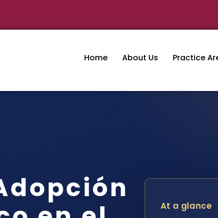
Home
About Us
Practice Ar
Adopción
co en el
At a glance