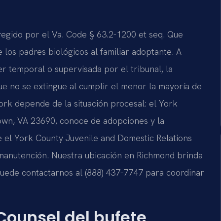
egido por el Va. Code § 63.2-1200 et seq. Que
los padres biológicos al familiar adoptante. A
ser temporal o supervisada por el tribunal, la
que no se extingue al cumplir el menor la mayoría de
rk depende de la situación procesal: el York
town, VA 23690, conoce de adopciones y la
e el York County Juvenile and Domestic Relations
y manutención. Nuestra ubicación en Richmond brinda
puede contactarnos al (888) 437-7747 para coordinar
 Counsel del bufete