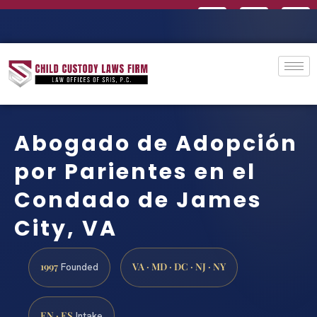
Abogado de Adopción
por Parientes en el
Condado de James
City, VA
1997
VA · MD · DC · NJ · NY
Founded
EN · ES
Intake