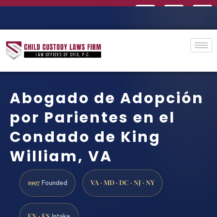
Abogado de Adopción
por Parientes en el
Condado de King
William, VA
1997
VA · MD · DC · NJ · NY
Founded
EN · ES
Intake