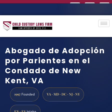
Abogado de Adopción
por Parientes en el
Condado de New
Kent, VA
1997
VA · MD · DC · NJ · NY
Founded
EN · ES
Intake