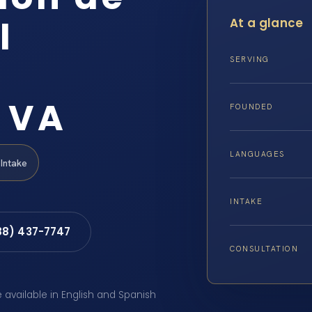
l
At a glance
SERVING
, VA
FOUNDED
LANGUAGES
Intake
INTAKE
88) 437-7747
CONSULTATION
e available in English and Spanish