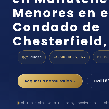
Menores en e
Condado de
Chesterfield
1997
VA · MD · DC · NJ · NY
EN · ES
Founded
Request a consultation
Call (8
Toll-free intake · Consultations by appointment · Intak