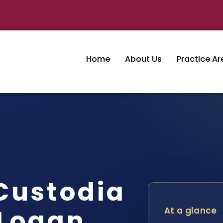
Home
About Us
Practice Ar
Custodia
 Logan
At a glance