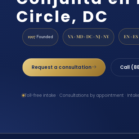
Circle, DC
1997
VA · MD · DC · NJ · NY
EN · ES
Founded
Request a consultation
Call (8
Toll-free intake · Consultations by appointment · Intak