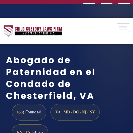
Abogado de
Paternidad en el
Condado de
Chesterfield, VA
1997
VA · MD · DC · NJ · NY
Founded
EN · ES
Intake