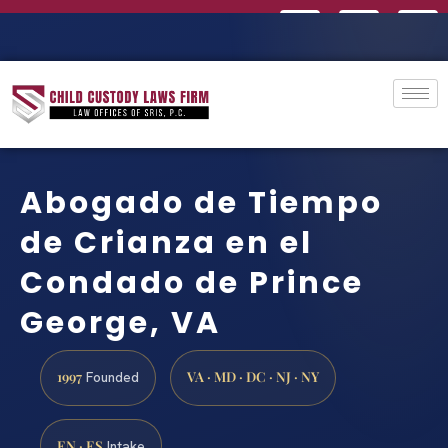
Abogado de Tiempo
de Crianza en el
Condado de Prince
George, VA
1997
VA · MD · DC · NJ · NY
Founded
EN · ES
Intake