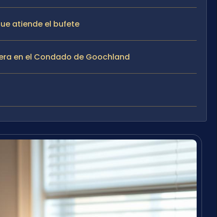
e atiende el bufete
spera en el Condado de Goochland