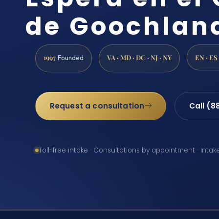
de Goochlan
1997
VA · MD · DC · NJ · NY
EN · ES
Founded
Request a consultation
Call (8
Toll-free intake · Consultations by appointment · Intak