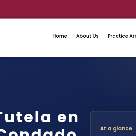
Home
About Us
Practice Ar
utela en
 Condado
At a glance