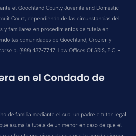
ta ante el Goochland County Juvenile and Domestic
rcuit Court, dependiendo de las circunstancias del
es y familiares en procedimientos de tutela en
endo las comunidades de Goochland, Crozier y
carse al (888) 437-7747. Law Offices Of SRIS, P.C. –
pera en el Condado de
o de familia mediante el cual un padre o tutor legal
ue asuma la tutela de un menor en caso de que el
o o enfrente una circunstancia que le impida ejercer