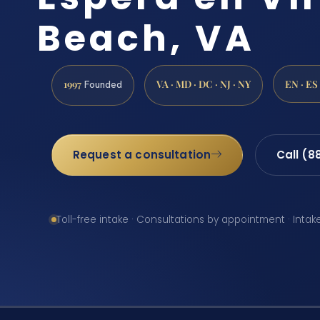
Beach, VA
1997
VA · MD · DC · NJ · NY
EN · ES
Founded
Request a consultation
Call (8
Toll-free intake · Consultations by appointment · Intak