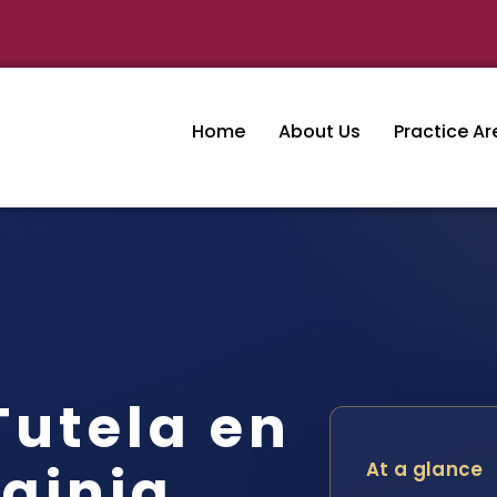
Home
About Us
Practice Ar
utela en
rginia
At a glance