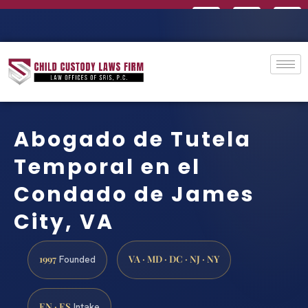
Abogado de Tutela
Temporal en el
Condado de James
City, VA
1997
VA · MD · DC · NJ · NY
Founded
EN · ES
Intake