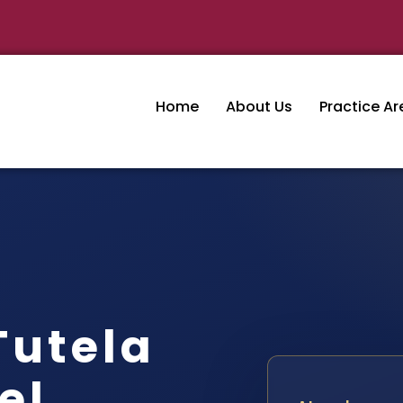
Home
About Us
Practice Ar
Tutela
el