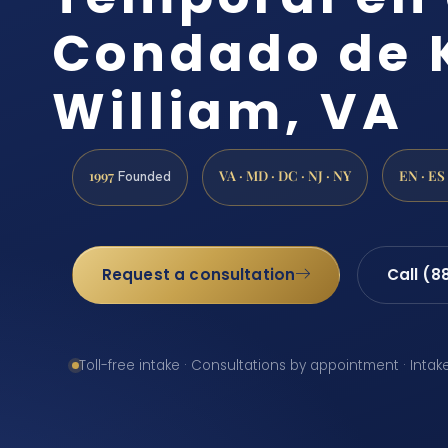
Condado de 
William, VA
1997
VA · MD · DC · NJ · NY
EN · ES
Founded
Request a consultation
Call (8
Toll-free intake · Consultations by appointment · Intak