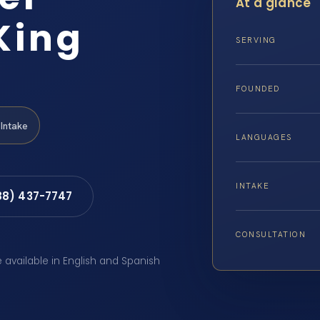
At a glance
King
SERVING
FOUNDED
Intake
LANGUAGES
INTAKE
88) 437-7747
CONSULTATION
e available in English and Spanish