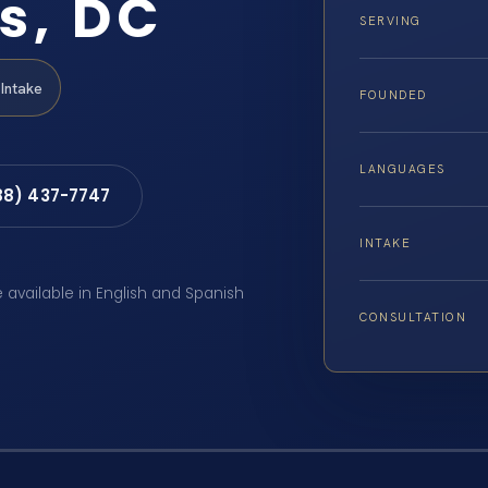
ls, DC
SERVING
Intake
FOUNDED
LANGUAGES
88) 437-7747
INTAKE
e available in English and Spanish
CONSULTATION