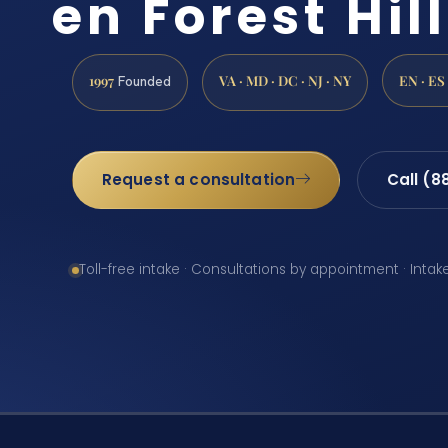
en Forest Hil
1997
VA · MD · DC · NJ · NY
EN · ES
Founded
Request a consultation
Call (8
Toll-free intake · Consultations by appointment · Intak