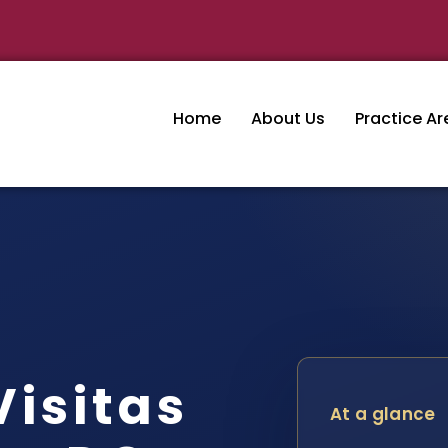
Home
About Us
Practice Ar
isitas
At a glance