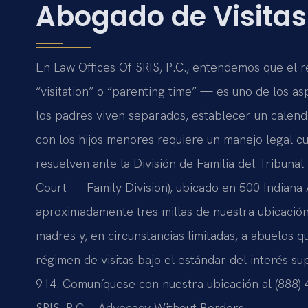
Abogado de Visitas 
En Law Offices Of SRIS, P.C., entendemos que el 
“visitation” o “parenting time” — es uno de los a
los padres viven separados, establecer un calend
con los hijos menores requiere un manejo legal cui
resuelven ante la División de Familia del Tribuna
Court — Family Division), ubicado en 500 Indian
aproximadamente tres millas de nuestra ubicación
madres y, en circunstancias limitadas, a abuelos 
régimen de visitas bajo el estándar del interés s
914. Comuníquese con nuestra ubicación al (888) 4
SRIS, P.C. – Advocacy Without Borders.