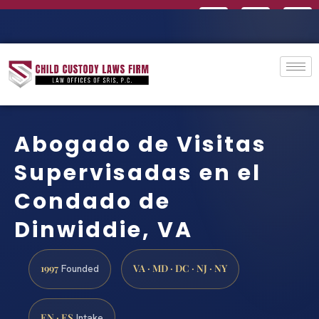
Abogado de Visitas
Supervisadas en el
Condado de
Dinwiddie, VA
1997
VA · MD · DC · NJ · NY
Founded
EN · ES
Intake