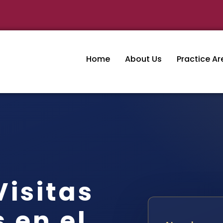
Home
About Us
Practice Ar
isitas
 en el