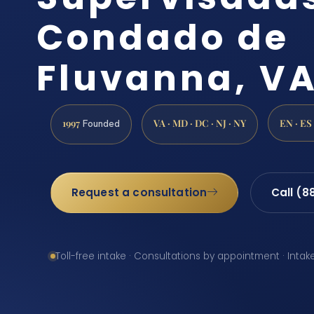
Condado de
Fluvanna, V
1997
VA · MD · DC · NJ · NY
EN · ES
Founded
Request a consultation
Call (8
Toll-free intake · Consultations by appointment · Intak