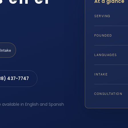
At a glance
SERVING
A
FOUNDED
Intake
LANGUAGES
INTAKE
88) 437-7747
CONSULTATION
e available in English and Spanish