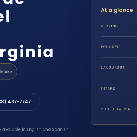
el
At a glance
SERVING
rginia
FOUNDED
LANGUAGES
Intake
INTAKE
88) 437-7747
CONSULTATION
e available in English and Spanish