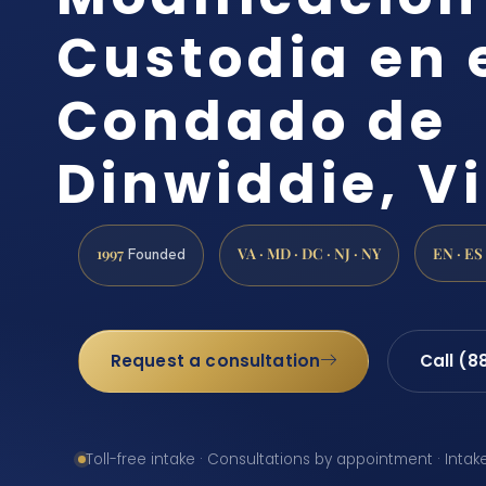
Custodia en 
Condado de
Dinwiddie, Vi
1997
VA · MD · DC · NJ · NY
EN · ES
Founded
Request a consultation
Call (8
Toll-free intake · Consultations by appointment · Intak